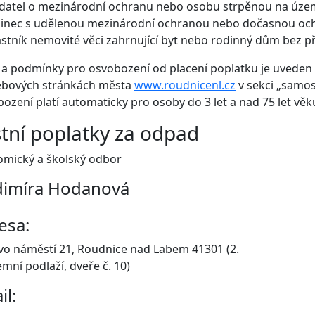
datel o mezinárodní ochranu nebo osobu strpěnou na územ
zinec s udělenou mezinárodní ochranou nebo dočasnou oc
astník nemovité věci zahrnující byt nebo rodinný dům bez p
 a podmínky pro osvobození od placení poplatku je uveden v 
ebových stránkách města
www.roudnicenl.cz
v sekci „samos
ození platí automaticky pro osoby do 3 let a nad 75 let věk
tní poplatky za odpad
mický a školský odbor
dimíra Hodanová
esa:
vo náměstí 21, Roudnice nad Labem 41301 (2.
mní podlaží, dveře č. 10)
il: