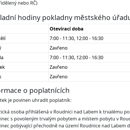
řidělený nebo RČ)
ladní hodiny pokladny městského úřad
Otevírací doba
ělí
7:00 - 11:30, 12:00 - 16:30
ý
Zavřeno
da
7:00 - 11:30, 12:00 - 16:30
tek
Zavřeno
k
Zavřeno
ormace o poplatnících
tek je povinen uhradit poplatník:
zická osoba přihlášená v Roudnici nad Labem k trvalému po
zinec s povoleným trvalým pobytem a místem pobytu v Rou
zinec pobývající přechodně na území Roudnice nad Labem d