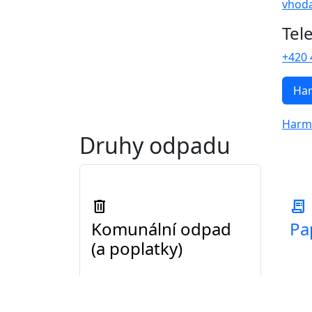
vhod
Tel
+420 
Ha
Harm
Druhy odpadu
delete
receipt_long
Komunální odpad
Pa
(a poplatky)