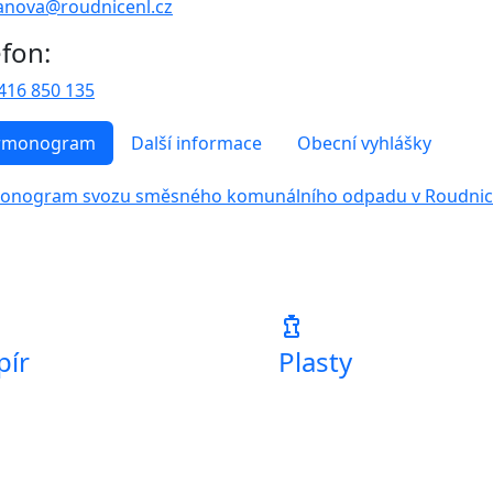
anova@roudnicenl.cz
efon:
416 850 135
rmonogram
Další informace
Obecní vyhlášky
onogram svozu směsného komunálního odpadu v Roudnic
water_bottle_large
pír
Plasty