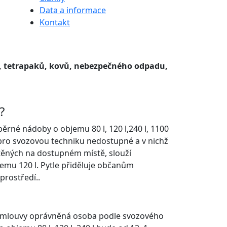
Data a informace
Kontakt
la, tetrapaků, kovů, nebezpečného odpadu,
?
rné nádoby o objemu 80 l, 120 l,240 l, 1100
 pro svozovou techniku nedostupné a v nichž
ěných na dostupném místě, slouží
mu 120 l. Pytle přiděluje občanům
prostředí..
 smlouvy oprávněná osoba podle svozového