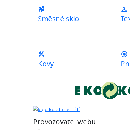
liquor
checkroom
Směsné sklo
Tex
construction
radio_button_checked
Kovy
Pn
Provozovatel webu