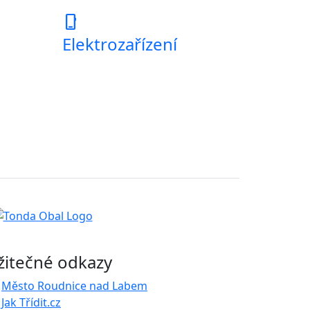
phone_iphone
Elektrozařízení
žitečné odkazy
Město Roudnice nad Labem
Jak Třídit.cz