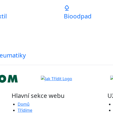
nature
til
Bioodpad
eumatiky
Hlavní sekce webu
U
Domů
Třídíme