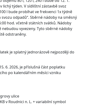
jemu 80 l, 120 l, 240 l bude od 12. 1.
 lichý týden. V sídlištní zástavbě svoz
 l bude probíhat ve frekvenci 1x týdně
m svozu odpadů“. Sběrné nádoby na směsný
:00 hod. včetně státních svátků. Nádoby
tě nebudou vyvezeny. Tyto sběrné nádoby
ště odstraněny.
latek je splatný jednorázově nejpozději do
5. 6. 2026, je příslušná část poplatku
cího po kalendářním měsíci vzniku
grovy ulice
 v Roudnici n. L. + variabilní symbol