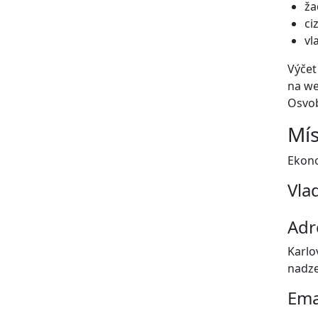
ža
ci
vl
Výčet
na w
Osvob
Mís
Ekono
Vla
Adr
Karlo
nadze
Ema