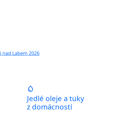
i nad Labem 2026
water_drop
Jedlé oleje a tuky
z domácností