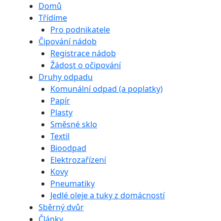
Domů
Třídíme
Pro podnikatele
Čipování nádob
Registrace nádob
Žádost o očipování
Druhy odpadu
Komunální odpad (a poplatky)
Papír
Plasty
Směsné sklo
Textil
Bioodpad
Elektrozařízení
Kovy
Pneumatiky
Jedlé oleje a tuky z domácností
Sběrný dvůr
Články