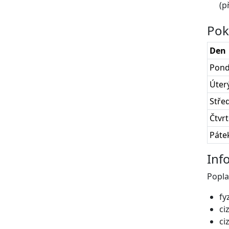
(p
Pok
Den
Pond
Úter
Stře
Čtvr
Páte
Inf
Popla
fy
ci
ci