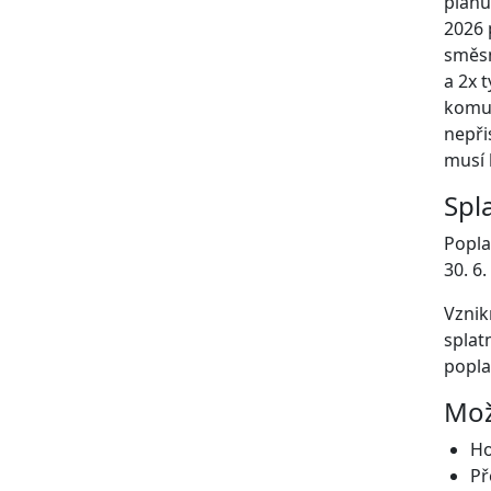
plánu
2026 
směsn
a 2x 
komun
nepři
musí 
Spl
Popla
30. 6.
Vznik
splat
popla
Mož
Ho
Př