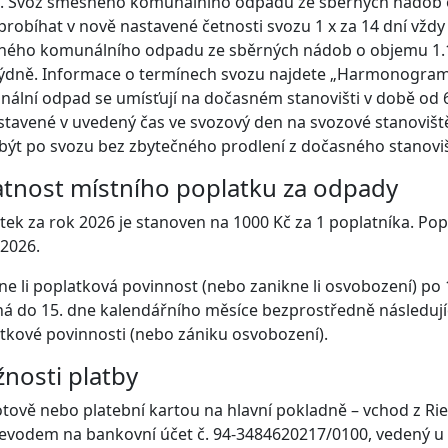
. Svoz směsného komunálního odpadu ze sběrných nádob o ob
probíhat v nově nastavené četnosti svozu 1 x za 14 dní vždy v
ého komunálního odpadu ze sběrných nádob o objemu 1.100
týdně. Informace o termínech svozu najdete „Harmonogra
ální odpad se umísťují na dočasném stanovišti v době od 6
stavené v uvedený čas ve svozový den na svozové stanoviš
být po svozu bez zbytečného prodlení z dočasného stanovi
atnost místního poplatku za odpady
tek za rok 2026 je stanoven na 1000 Kč za 1 poplatníka. Pop
 2026.
ne li poplatková povinnost (nebo zanikne li osvobození) po 1
ná do 15. dne kalendářního měsíce bezprostředně následují
tkové povinnosti (nebo zániku osvobození).
nosti platby
tově nebo platební kartou na hlavní pokladně – vchod z Rie
evodem na bankovní účet č. 94-3484620217/0100, vedený u KB