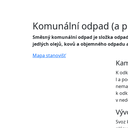
Komunální odpad (a p
Směsný komunální odpad je složka odpadu 
jedlých olejů, kovů a objemného odpadu a
Mapa stanovišť
Kam
K odk
l a p
nemaj
k odk
v ned
Výv
Svoz 