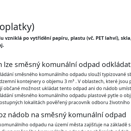
oplatky)
vzniklá po vytřídění papíru, plastu (vč. PET lahví), sk
j.
 lze směsný komunální odpad odkládat
ládání směsného komunálního odpadu slouží typizované sbě
odzemní kontejnery o objemu 3 m³ . V oblastech, které jsou
í občané možnost ukládat tento odpad ani do nádob umíst
ládání směsného komunálního odpadu plastové pytle o obje
ostupných lokalitách pověřený pracovník odboru životního 
oz nádob na směsný komunální odpad
komunálního odpadu na území města zajišťuje na základě