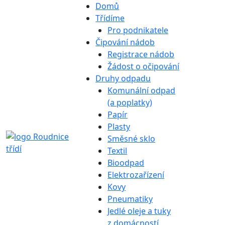
Domů
Třídíme
Pro podnikatele
Čipování nádob
Registrace nádob
Žádost o očipování
Druhy odpadu
Komunální odpad
(a poplatky)
Papír
Plasty
Směsné sklo
Textil
Bioodpad
Elektrozařízení
Kovy
Pneumatiky
Jedlé oleje a tuky
z domácností