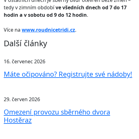
V ostatních dnech je sběrný dvůr otevřen beze změn –
tedy v zimním období
ve všedních dnech od 7 do 17
hodin a v sobotu od 9 do 12 hodin
.
Více na
www.roudnicetridi.cz
.
Další články
16. červenec 2026
Máte očipováno? Registrujte své nádoby!
29. červen 2026
Omezení provozu sběrného dvora
Hostěraz