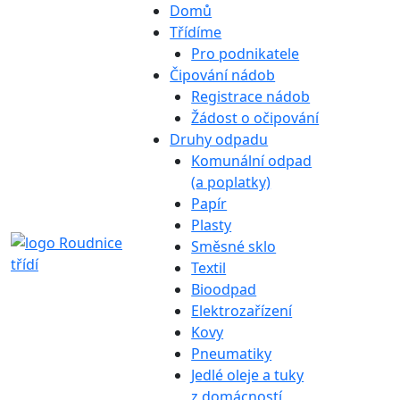
Domů
Třídíme
Pro podnikatele
Čipování nádob
Registrace nádob
Žádost o očipování
Druhy odpadu
Komunální odpad
(a poplatky)
Papír
Plasty
Směsné sklo
Textil
Bioodpad
Elektrozařízení
Kovy
Pneumatiky
Jedlé oleje a tuky
z domácností