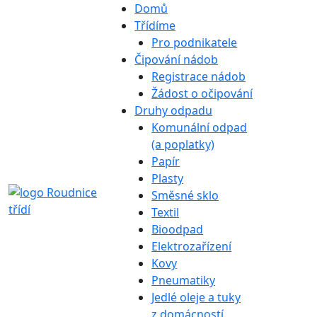
Domů
Třídíme
Pro podnikatele
Čipování nádob
Registrace nádob
Žádost o očipování
Druhy odpadu
Komunální odpad
(a poplatky)
Papír
Plasty
Směsné sklo
Textil
Bioodpad
Elektrozařízení
Kovy
Pneumatiky
Jedlé oleje a tuky
z domácností