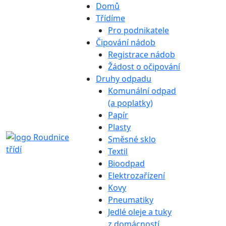
Domů
Třídíme
Pro podnikatele
Čipování nádob
Registrace nádob
Žádost o očipování
Druhy odpadu
Komunální odpad
(a poplatky)
Papír
Plasty
Směsné sklo
Textil
Bioodpad
Elektrozařízení
Kovy
Pneumatiky
Jedlé oleje a tuky
z domácností