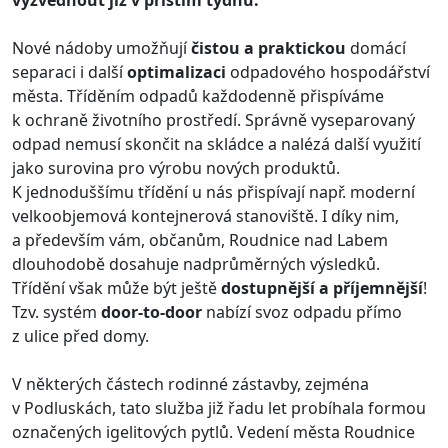
vyzvednout již v příštím týdnu.
Nové nádoby umožňují
čistou a praktickou
domácí
separaci i další
optimalizaci
odpadového hospodářství
města. Tříděním odpadů každodenně přispíváme
k ochraně životního prostředí. Správně vyseparovaný
odpad nemusí skončit na skládce a nalézá další využití
jako surovina pro výrobu nových produktů.
K jednoduššímu třídění u nás přispívají např. moderní
velkoobjemová kontejnerová stanoviště. I díky nim,
a především vám, občanům, Roudnice nad Labem
dlouhodobě dosahuje nadprůměrných výsledků.
Třídění však může být ještě
dostupnější a příjemnější
!
Tzv. systém
door-to-door
nabízí svoz odpadu přímo
z ulice před domy.
V některých částech rodinné zástavby, zejména
v Podluskách, tato služba již řadu let probíhala formou
označených igelitových pytlů. Vedení města Roudnice