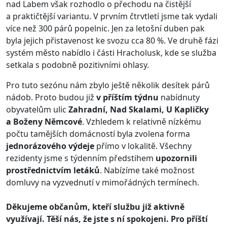
nad Labem však rozhodlo o přechodu na čistější
a praktičtější variantu. V prvním čtrvtletí jsme tak vydali
více než 300 párů popelnic. Jen za letošní duben pak
byla jejich přistavenost ke svozu cca 80 %. Ve druhě fázi
systém město nabídlo i části Hracholusk, kde se služba
setkala s podobně pozitivními ohlasy.
Pro tuto sezónu nám zbylo ještě několik desítek párů
nádob. Proto budou již
v příštím týdnu
nabídnuty
obyvatelům ulic
Zahradní, Nad Skalami, U Kapličky
a Boženy Němcové
. Vzhledem k relativně nízkému
počtu tamějších domácností byla zvolena forma
jednorázového výdeje
přímo v lokalitě. Všechny
rezidenty jsme s týdenním předstihem
upozornili
prostřednictvím letáků
. Nabízíme také možnost
domluvy na vyzvednutí v mimořádných termínech.
Děkujeme občanům, kteří službu již aktivně
využívají. Těší nás, že jste s ní spokojeni. Pro příští