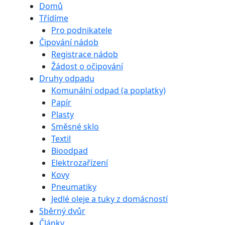
Domů
Třídíme
Pro podnikatele
Čipování nádob
Registrace nádob
Žádost o očipování
Druhy odpadu
Komunální odpad (a poplatky)
Papír
Plasty
Směsné sklo
Textil
Bioodpad
Elektrozařízení
Kovy
Pneumatiky
Jedlé oleje a tuky z domácností
Sběrný dvůr
Články